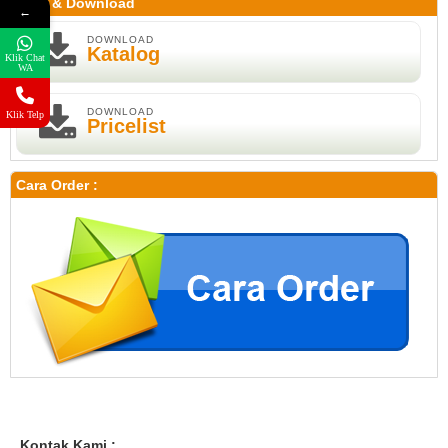
Print & Download
←
DOWNLOAD
Katalog
Klik Chat
WA
DOWNLOAD
Klik Telp
Pricelist
Cara Order :
Kontak Kami :