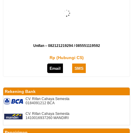
Unifan – 082121219294 / 085551119592
Rp (Hubungi CS)
Email
SMS
Rekening Bank
CV. Rifan Cahaya Semesta
0184091212 BCA
CV. Rifan Cahaya Semesta
1410016937260 MANDIRI
Pengiriman