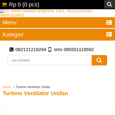
Rp 0
(
0
pcs)
Menu
Kategori
082121219294
sms 085551119592
Home
Turbine Ventilator Unifan
Turbine Ventilator Unifan