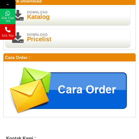
Print & Download
←
DOWNLOAD
Katalog
Klik Chat
WA
DOWNLOAD
Klik Telp
Pricelist
Cara Order :
Kontak Kami :