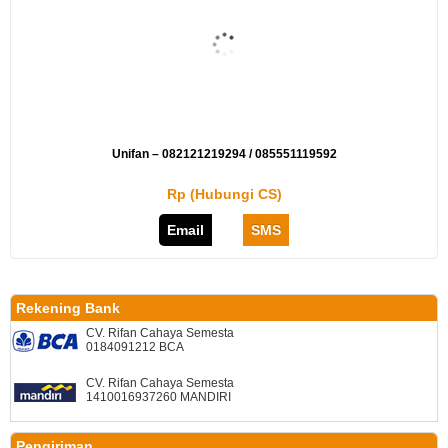
Unifan – 082121219294 / 085551119592
Rp (Hubungi CS)
Email
SMS
Rekening Bank
CV. Rifan Cahaya Semesta
0184091212 BCA
CV. Rifan Cahaya Semesta
1410016937260 MANDIRI
Pengiriman