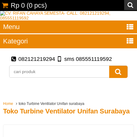
Rp 0
(
0
pcs)
Menu
Kategori
082121219294
sms 085551119592
Home
toko Turbine Ventilator Unifan surabaya
Toko Turbine Ventilator Unifan Surabaya