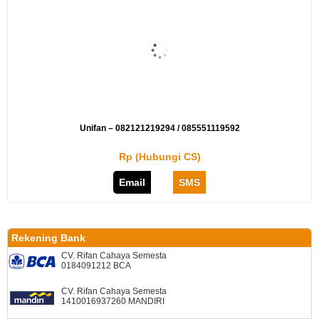
Unifan – 082121219294 / 085551119592
Rp (Hubungi CS)
Email
SMS
Rekening Bank
CV. Rifan Cahaya Semesta
0184091212 BCA
CV. Rifan Cahaya Semesta
1410016937260 MANDIRI