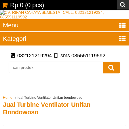
Rp 0
(
0
pcs)
Menu
Kategori
082121219294
sms 085551119592
Home
jual Turbine Ventilator Unifan bondowoso
Jual Turbine Ventilator Unifan
Bondowoso